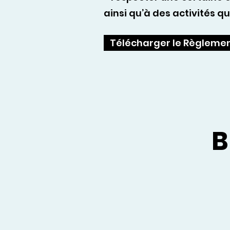
ainsi qu’à des activités q
Télécharger le Règlemen
B