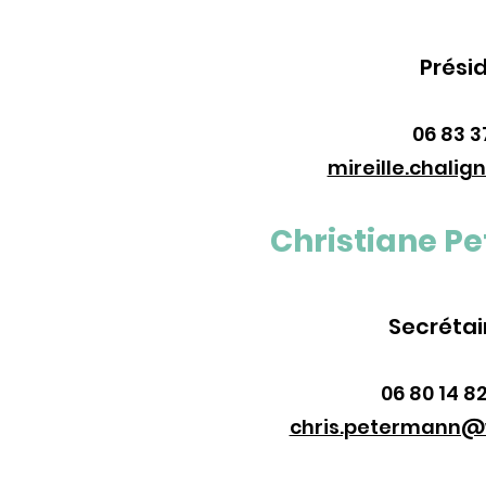
Prési
06 83 3
mireille.chali
Christiane P
Secrétai
06 80 14 82
chris.petermann@