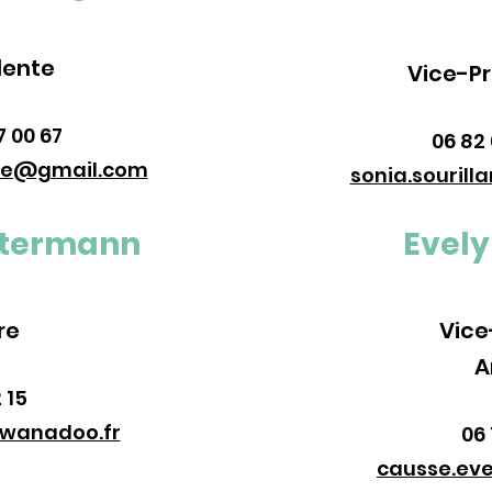
dente
Vice-P
7 00 67
06 82 
gne@gmail.com
sonia.souril
etermann
Evel
re
Vice
A
 15
wanadoo.fr
06 
causse.ev