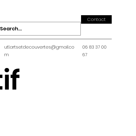
Contact
utl.artsetdecouvertes@gmail.co
06 83 37 00
m
67
if