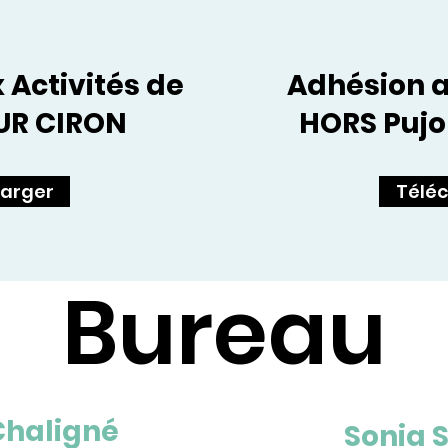
 Activités de
Adhésion a
UR CIRON
HORS Pujol
arger
Télé
Bureau
 Chaligné
Sonia S