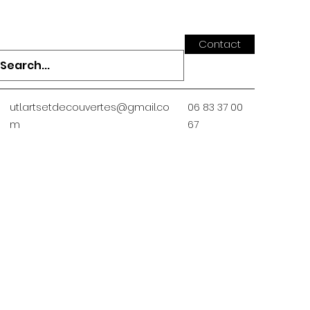
Contact
utl.artsetdecouvertes@gmail.co
06 83 37 00
m
67